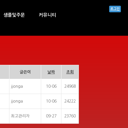
로그인
샘플및주문
커뮤니티
글쓴이
날짜
조회
jjonga
10-06
24968
jjonga
10-06
24222
최고관리자
09-27
23760